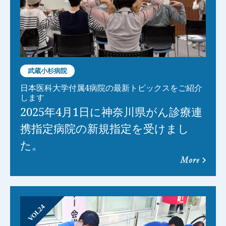
武蔵小杉病院
日本医科大学付属4病院の最新トピックスをご紹介
します
2025年4月1日に神奈川県がん診療連
携指定病院の新規指定を受けまし
た。
more
VOL24