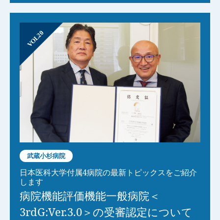
VOL20
武蔵小杉病院
日本医科大学付属4病院の最新トピックスをご紹介
します
病院機能評価機能一般病院＜
3rdG:Ver.3.0＞の受審認定について