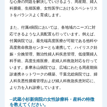
な心身の問題を解決していけるよう、周産期、婦人
科腫瘍、生殖医療、女性医学におけるスペシャリス
トをバランスよく育成します。
また、付属4病院においては、各地域のニーズに対
応できるような人員配置も行っています。例えば、
付属病院では、最先端高度医療が可能である他科や
高度救命救急センターとも連携して、ハイリスク妊
娠・分娩管理、難治性婦人科疾患管理、低侵襲婦人
科手術、高度生殖医療、産婦人科救急対応を行って
います。多摩永山病院では、広域にわたる周産期病
診連携ネットワークの構築、千葉北総病院では、婦
人科良悪性腫瘍管理および婦人科救急疾患対応に、
より力を入れ診療しています。
─武蔵小杉新病院の女性診療科・産科の特徴
を教えてください。