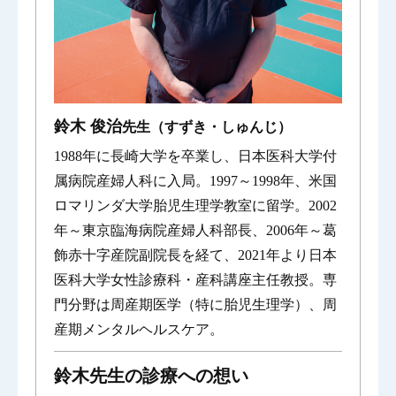
鈴木 俊治
先生（すずき・しゅんじ）
1988年に長崎大学を卒業し、日本医科大学付
属病院産婦人科に入局。1997～1998年、米国
ロマリンダ大学胎児生理学教室に留学。2002
年～東京臨海病院産婦人科部長、2006年～葛
飾赤十字産院副院長を経て、2021年より日本
医科大学女性診療科・産科講座主任教授。専
門分野は周産期医学（特に胎児生理学）、周
産期メンタルヘルスケア。
鈴木先生の診療への想い