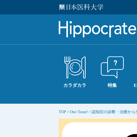
カラダカラ
特集
E
TOP
>
One Team!
>
認知症の診断・治療から