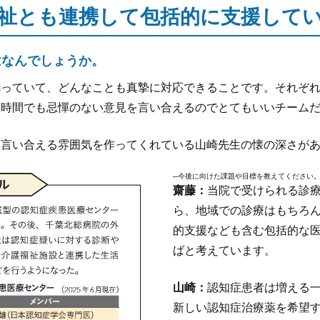
祉とも連携して包括的に支援して
はなんでしょうか。
揃っていて、どんなことも真摯に対応できることです。それぞ
な時間でも忌憚のない意見を言い合えるのでとてもいいチーム
も言い合える雰囲気を作ってくれている山崎先生の懐の深さが
─今後に向けた課題や目標を教えてください
齋藤：
当院で受けられる診
ら、地域での診療はもちろ
的支援なども含む包括的な
ばと考えています。
山崎：
認知症患者は増える
新しい認知症治療薬を希望