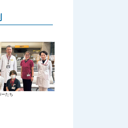
制
バーたち