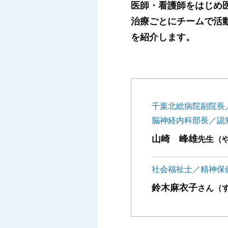
医師・看護師をはじめ
治療ごとにチームで活動
を紹介します。
千葉北総病院副院長
脳神経内科部長／認
山崎 峰雄
先生（
社会福祉士／精神保
鈴木麻衣子
さん（