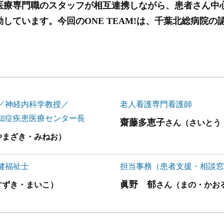
医療専門職のスタッフが相互連携しながら、患者さん中
しています。今回のONE TEAM!は、千葉北総病院
／神経内科学教授／
老人看護専門看護師
知症疾患医療センター長
齋藤多恵子
さん（さいとう
やまざき・みねお）
健福祉士
担当事務（患者支援・相談
眞野 郁
すずき・まいこ）
さん（まの・かお