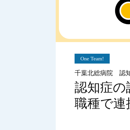
One Team!
千葉北総病院 認
認知症の
職種で連