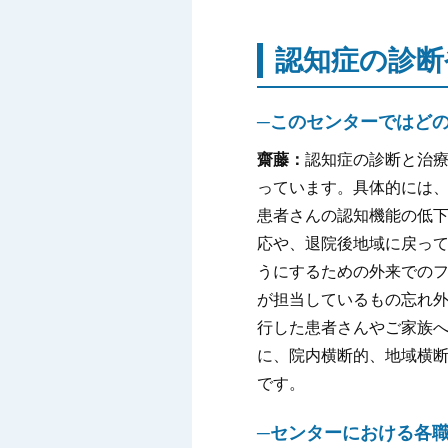
認知症の診断
─このセンターではど
齋藤：
認知症の診断と治
っています。具体的には
患者さんの認知機能の低
応や、退院後地域に戻っ
うにするための外来での
が担当しているもの忘れ
行した患者さんやご家族
に、院内横断的、地域横
です。
─センターにおける各