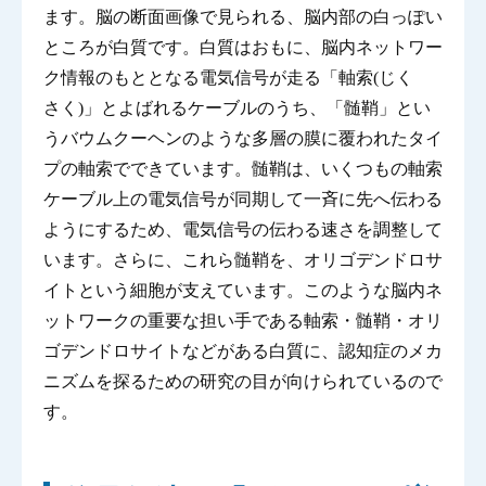
ます。脳の断面画像で見られる、脳内部の白っぽい
ところが白質です。白質はおもに、脳内ネットワー
ク情報のもととなる電気信号が走る「軸索(じく
さく)」とよばれるケーブルのうち、「髄鞘」とい
うバウムクーヘンのような多層の膜に覆われたタイ
プの軸索でできています。髄鞘は、いくつもの軸索
ケーブル上の電気信号が同期して一斉に先へ伝わる
ようにするため、電気信号の伝わる速さを調整して
います。さらに、これら髄鞘を、オリゴデンドロサ
イトという細胞が支えています。このような脳内ネ
ットワークの重要な担い手である軸索・髄鞘・オリ
ゴデンドロサイトなどがある白質に、認知症のメカ
ニズムを探るための研究の目が向けられているので
す。