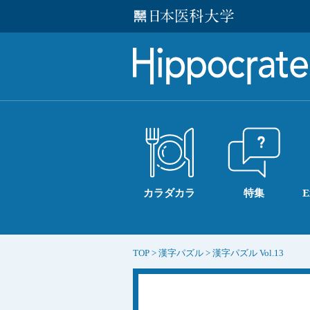
カラダカラ
特集
E
TOP
>
漢字パズル
>
漢字パズル Vol.13